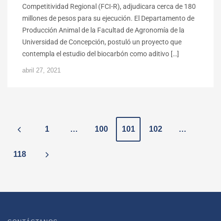
Competitividad Regional (FCI-R), adjudicara cerca de 180
millones de pesos para su ejecución. El Departamento de
Producción Animal de la Facultad de Agronomía de la
Universidad de Concepción, postuló un proyecto que
contempla el estudio del biocarbón como aditivo […]
abril 27, 2021
P
1
…
100
101
102
…
o
118
s
t
s