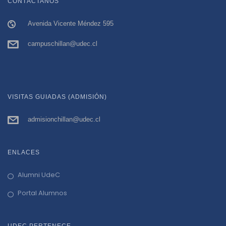
CONTÁCTANOS
n
Avenida Vicente Méndez 595
a
campuschillan@udec.cl
v
i
VISITAS GUIADAS (ADMISIÓN)
g
admisionchillan@udec.cl
a
t
ENLACES
i
Alumni UdeC
Portal Alumnos
o
UDEC PERTENECE