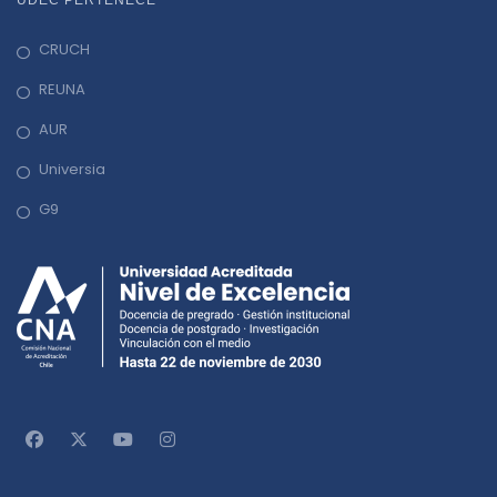
n
CRUCH
REUNA
AUR
Universia
G9