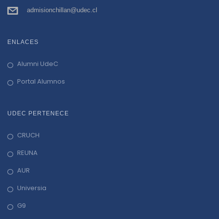
admisionchillan@udec.cl
ENLACES
Alumni UdeC
Portal Alumnos
UDEC PERTENECE
CRUCH
REUNA
AUR
Universia
G9