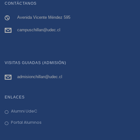
CONTÁCTANOS
Avenida Vicente Méndez 595
campuschillan@udec.cl
VISITAS GUIADAS (ADMISIÓN)
admisionchillan@udec.cl
ENLACES
Alumni UdeC
Portal Alumnos