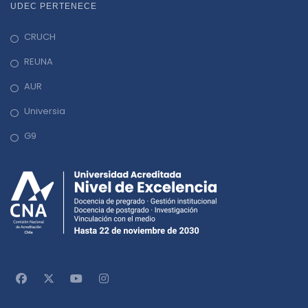
UDEC PERTENECE
CRUCH
REUNA
AUR
Universia
G9