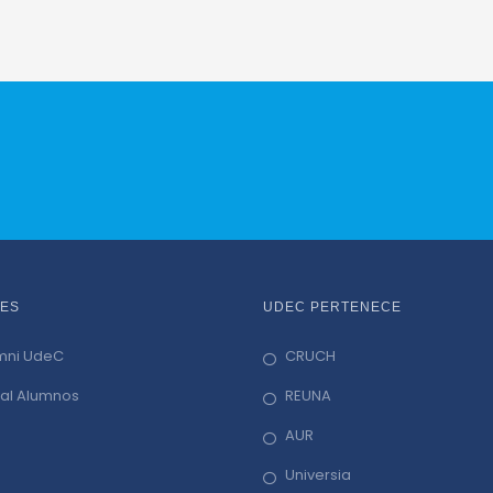
ES
UDEC PERTENECE
mni UdeC
CRUCH
tal Alumnos
REUNA
AUR
Universia