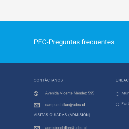
PEC-Preguntas frecuentes
CONTÁCTANOS
ENLAC
Alu
Avenida Vicente Méndez 595
Por
campuschillan@udec.cl
VISITAS GUIADAS (ADMISIÓN)
admisionchillan@udec.cl