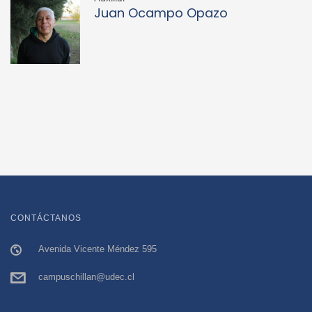
Juan Ocampo Opazo
CONTÁCTANOS
Avenida Vicente Méndez 595
campuschillan@udec.cl