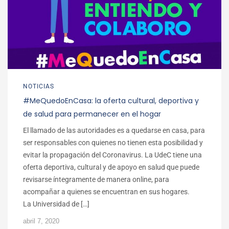
NOTICIAS
#MeQuedoEnCasa: la oferta cultural, deportiva y
de salud para permanecer en el hogar
El llamado de las autoridades es a quedarse en casa, para
ser responsables con quienes no tienen esta posibilidad y
evitar la propagación del Coronavirus. La UdeC tiene una
oferta deportiva, cultural y de apoyo en salud que puede
revisarse íntegramente de manera online, para
acompañar a quienes se encuentran en sus hogares.
La Universidad de […]
abril 7, 2020