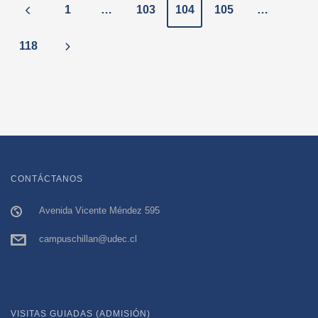
P
1
…
103
104
105
…
o
118
s
t
s
n
CONTÁCTANOS
a
Avenida Vicente Méndez 595
v
campuschillan@udec.cl
i
g
VISITAS GUIADAS (ADMISIÓN)