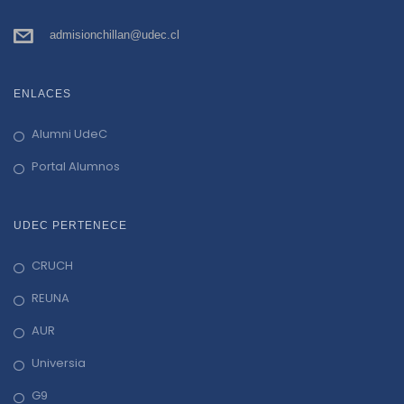
a
admisionchillan@udec.cl
t
i
ENLACES
o
Alumni UdeC
Portal Alumnos
n
UDEC PERTENECE
CRUCH
REUNA
AUR
Universia
G9