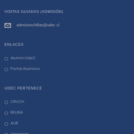
i
VISITAS GUIADAS (ADMISIÓN)
g
admisionchillan@udec.cl
a
t
ENLACES
i
Alumni UdeC
Portal Alumnos
o
n
UDEC PERTENECE
CRUCH
REUNA
AUR
Universia