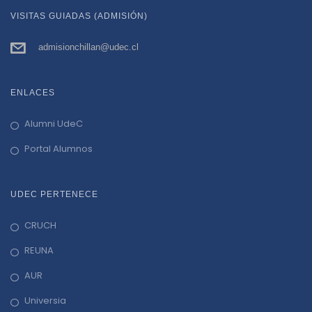
i
VISITAS GUIADAS (ADMISIÓN)
g
admisionchillan@udec.cl
a
t
ENLACES
i
Alumni UdeC
Portal Alumnos
o
n
UDEC PERTENECE
CRUCH
REUNA
AUR
Universia