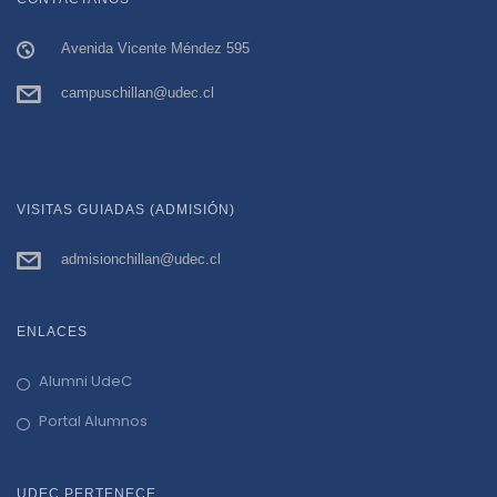
n
Avenida Vicente Méndez 595
a
campuschillan@udec.cl
v
i
VISITAS GUIADAS (ADMISIÓN)
g
admisionchillan@udec.cl
a
t
ENLACES
i
Alumni UdeC
Portal Alumnos
o
UDEC PERTENECE