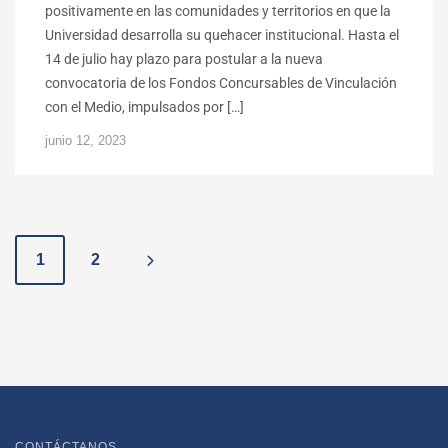
positivamente en las comunidades y territorios en que la
Universidad desarrolla su quehacer institucional. Hasta el
14 de julio hay plazo para postular a la nueva
convocatoria de los Fondos Concursables de Vinculación
con el Medio, impulsados por […]
junio 12, 2023
P
1
2
o
s
t
s
CONTÁCTANOS