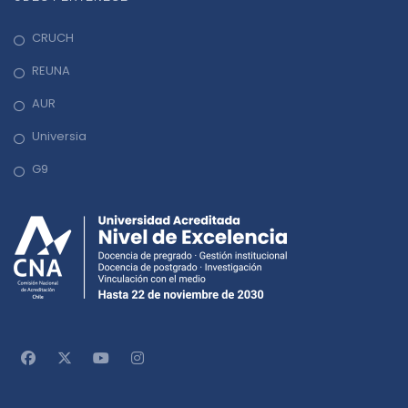
n
CRUCH
REUNA
AUR
Universia
G9