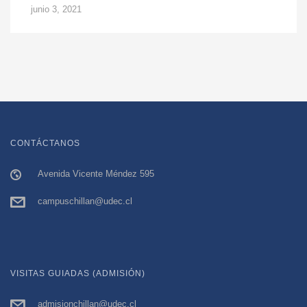
junio 3, 2021
CONTÁCTANOS
Avenida Vicente Méndez 595
campuschillan@udec.cl
VISITAS GUIADAS (ADMISIÓN)
admisionchillan@udec.cl