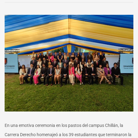
nueva
generación
de
Derecho
Campus
Chillán
En una emotiva ceremonia en los pastos del campus Chillán, la
Carrera Derecho homenajeó a los 39 estudiantes que terminaron la