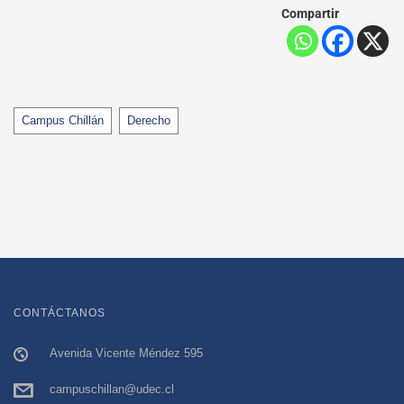
Compartir
Tags
Campus Chillán
Derecho
CONTÁCTANOS
Avenida Vicente Méndez 595
campuschillan@udec.cl