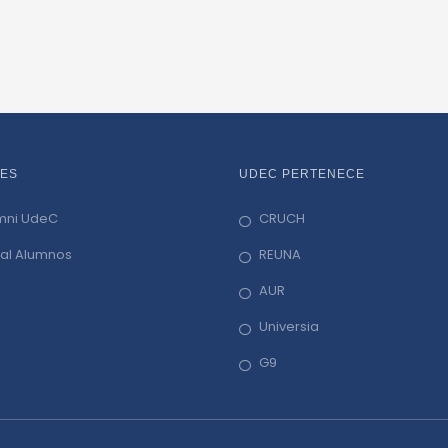
ES
UDEC PERTENECE
mni UdeC
CRUCH
tal Alumnos
REUNA
AUR
Universia
G9