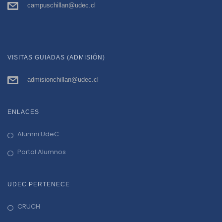
campuschillan@udec.cl
VISITAS GUIADAS (ADMISIÓN)
admisionchillan@udec.cl
ENLACES
Alumni UdeC
Portal Alumnos
UDEC PERTENECE
CRUCH