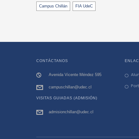
Tags
Campus Chillán
FIA UdeC
CONTÁCTANOS
ENLAC
Alu
Avenida Vicente Méndez 595
Por
campuschillan@udec.cl
VISITAS GUIADAS (ADMISIÓN)
admisionchillan@udec.cl