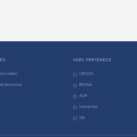
ES
UDEC PERTENECE
mni UdeC
CRUCH
tal Alumnos
REUNA
AUR
Universia
G9