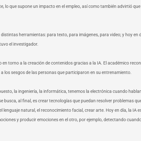
nte, lo que supone un impacto en el empleo, así como también advirtió que
o distintas herramientas: para texto, para imágenes, para video; y hoy en
tuvo el investigador.
do en torno a la creación de contenidos gracias a la IA. El académico rec
 a los sesgos de las personas que participaron en su entrenamiento.
upuesto, la ingeniería, la informática, tenemos la electrónica cuando habl
 lo que se busca, al final, es crear tecnologías que puedan resolver proble
l lenguaje natural, el reconocimiento facial, crear arte. Hoy en día, la I
mociones y producir emociones en el otro, por ejemplo, detectando cuando 