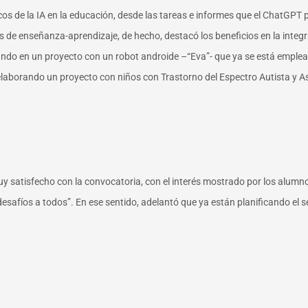
cos de la IA en la educación, desde las tareas e informes que el ChatGPT
 de enseñanza-aprendizaje, de hecho, destacó los beneficios en la integr
ando en un proyecto con un robot androide –“Eva”- que ya se está emple
laborando un proyecto con niños con Trastorno del Espectro Autista y As
muy satisfecho con la convocatoria, con el interés mostrado por los alumn
esafíos a todos”. En ese sentido, adelantó que ya están planificando el 