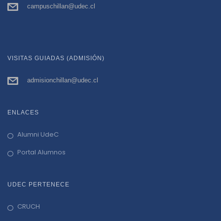
campuschillan@udec.cl
VISITAS GUIADAS (ADMISIÓN)
admisionchillan@udec.cl
ENLACES
Alumni UdeC
Portal Alumnos
UDEC PERTENECE
CRUCH