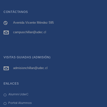
CONTÁCTANOS
Avenida Vicente Méndez 595
campuschillan@udec.cl
VISITAS GUIADAS (ADMISIÓN)
admisionchillan@udec.cl
ENLACES
Alumni UdeC
Portal Alumnos