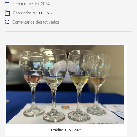
septiembre 10, 2024
Categoría:
NOTICIAS
en
Comentarios desactivados
Viñateros
de
Quillón
destacan
oportunidades
con
la
nueva
denominación
de
“pipeño”
Crédito: FIA UdeC