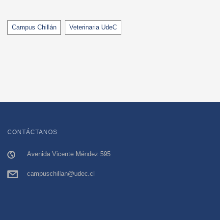
Tags
Campus Chillán
Veterinaria UdeC
CONTÁCTANOS
Avenida Vicente Méndez 595
campuschillan@udec.cl