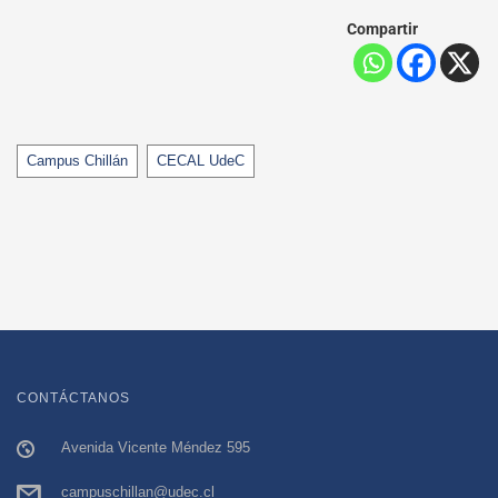
Compartir
Tags
Campus Chillán
CECAL UdeC
CONTÁCTANOS
Avenida Vicente Méndez 595
campuschillan@udec.cl