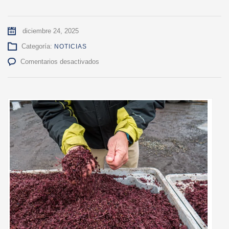
diciembre 24, 2025
Categoría:
NOTICIAS
en
Comentarios desactivados
UdeC
realiza
taller
práctico
sobre
potencialidades
del
orujo
de
uva
en
la
alimentación
de
rumiantes