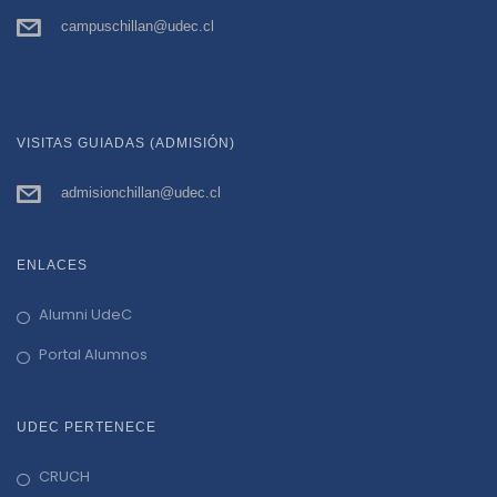
campuschillan@udec.cl
VISITAS GUIADAS (ADMISIÓN)
admisionchillan@udec.cl
ENLACES
Alumni UdeC
Portal Alumnos
UDEC PERTENECE
CRUCH