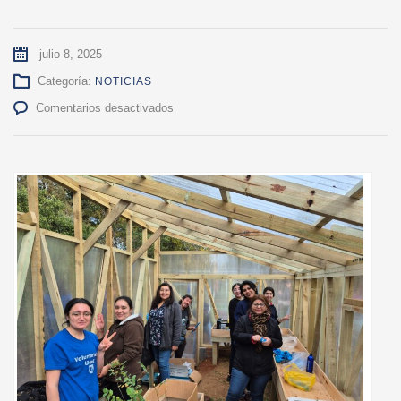
julio 8, 2025
Categoría:
NOTICIAS
en
Comentarios desactivados
UdeC
impulsa
encuentro
sobre
Innovación
Social
como
estrategia
formativa
para
la
Vinculación
con
el
Medio