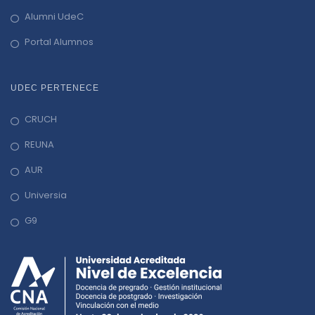
Alumni UdeC
Portal Alumnos
UDEC PERTENECE
CRUCH
REUNA
AUR
Universia
G9