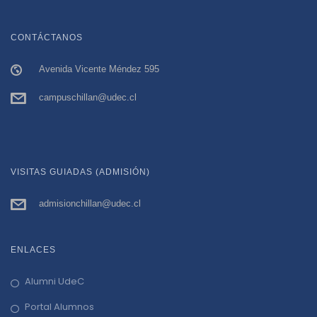
CONTÁCTANOS
Avenida Vicente Méndez 595
campuschillan@udec.cl
VISITAS GUIADAS (ADMISIÓN)
admisionchillan@udec.cl
ENLACES
Alumni UdeC
Portal Alumnos