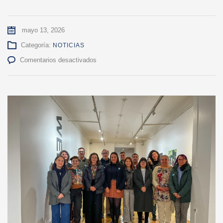
mayo 13, 2026
Categoría:
NOTICIAS
en
Comentarios desactivados
CECAL
UdeC
Campus
Chillán
reunió
a
referentes
culturales
en
encuentro
sobre
descentralización
y
territorio