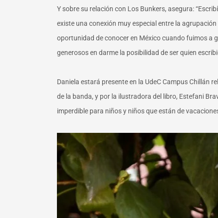
Y sobre su relación con Los Bunkers, asegura: “Escri
existe una conexión muy especial entre la agrupación y
oportunidad de conocer en México cuando fuimos a gra
generosos en darme la posibilidad de ser quien escribi
Daniela estará presente en la UdeC Campus Chillán re
de la banda, y por la ilustradora del libro, Estefani 
imperdible para niños y niños que están de vacaciones, 