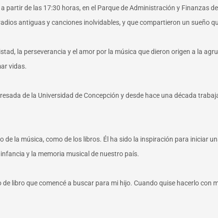
, a partir de las 17:30 horas, en el Parque de Administración y Finanzas d
adios antiguas y canciones inolvidables, y que compartieron un sueño qu
istad, la perseverancia y el amor por la música que dieron origen a la ag
mar vidas.
 egresada de la Universidad de Concepción y desde hace una década traba
 de la música, como de los libros. Él ha sido la inspiración para iniciar 
a infancia y la memoria musical de nuestro país.
ipo de libro que comencé a buscar para mi hijo. Cuando quise hacerlo con 