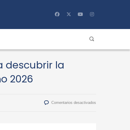
 descubrir la
no 2026
en
Comentarios desactivados
UdeC
Campus
Chillán
invita