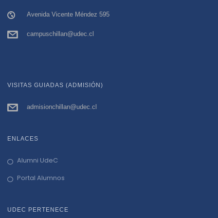
Avenida Vicente Méndez 595
campuschillan@udec.cl
VISITAS GUIADAS (ADMISIÓN)
admisionchillan@udec.cl
ENLACES
Alumni UdeC
Portal Alumnos
UDEC PERTENECE