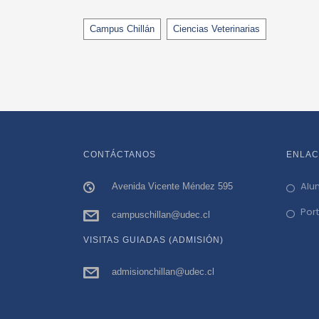
Tags
Campus Chillán
Ciencias Veterinarias
CONTÁCTANOS
ENLAC
Alu
Avenida Vicente Méndez 595
Por
campuschillan@udec.cl
VISITAS GUIADAS (ADMISIÓN)
admisionchillan@udec.cl