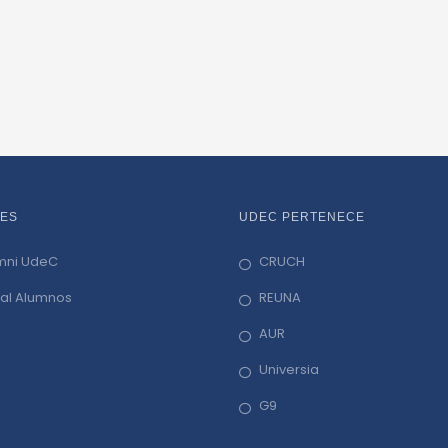
ES
UDEC PERTENECE
mni UdeC
CRUCH
tal Alumnos
REUNA
AUR
Universia
G9