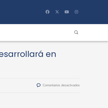
esarrollará en
en
Comentarios desactivados
Tercer
congreso
chileno
de