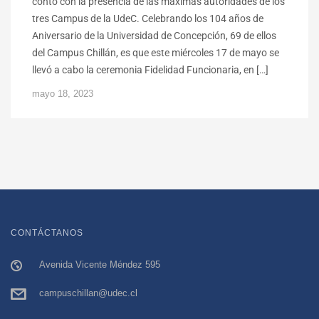
contó con la presencia de las máximas autoridades de los
tres Campus de la UdeC. Celebrando los 104 años de
Aniversario de la Universidad de Concepción, 69 de ellos
del Campus Chillán, es que este miércoles 17 de mayo se
llevó a cabo la ceremonia Fidelidad Funcionaria, en […]
mayo 18, 2023
CONTÁCTANOS
Avenida Vicente Méndez 595
campuschillan@udec.cl