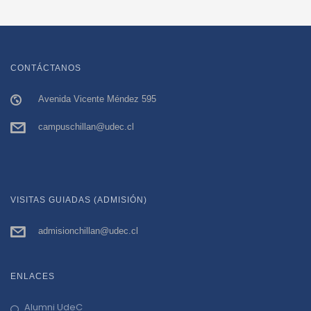
CONTÁCTANOS
Avenida Vicente Méndez 595
campuschillan@udec.cl
VISITAS GUIADAS (ADMISIÓN)
admisionchillan@udec.cl
ENLACES
Alumni UdeC