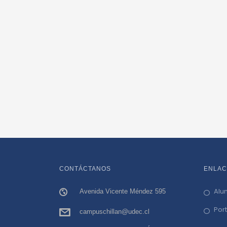
CONTÁCTANOS
ENLAC
Alu
Avenida Vicente Méndez 595
Por
campuschillan@udec.cl