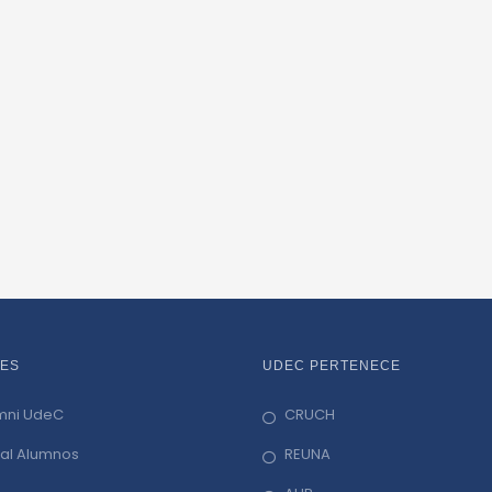
ES
UDEC PERTENECE
mni UdeC
CRUCH
tal Alumnos
REUNA