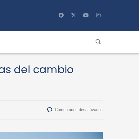
ias del cambio
en
Comentarios desactivados
Seminario
FIAUdeC-
IPVG
analizará