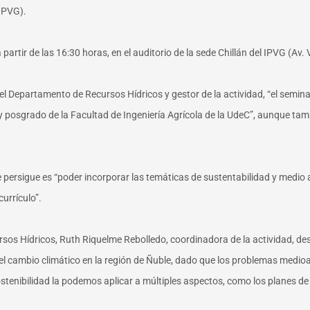
(IPVG).
 partir de las 16:30 horas, en el auditorio de la sede Chillán del IPVG (Av
del Departamento de Recursos Hídricos y gestor de la actividad, “el semin
 y posgrado de la Facultad de Ingeniería Agrícola de la UdeC”, aunque ta
e persigue es “poder incorporar las temáticas de sustentabilidad y medio 
urrículo”.
sos Hídricos, Ruth Riquelme Rebolledo, coordinadora de la actividad, d
 del cambio climático en la región de Ñuble, dado que los problemas med
enibilidad la podemos aplicar a múltiples aspectos, como los planes de 