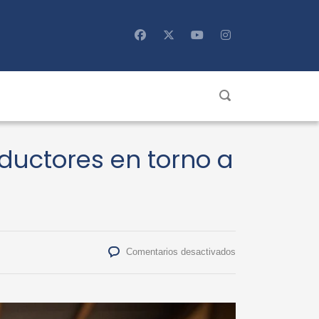
ductores en torno a
en
Comentarios desactivados
Ñuble
reúne
a
sector