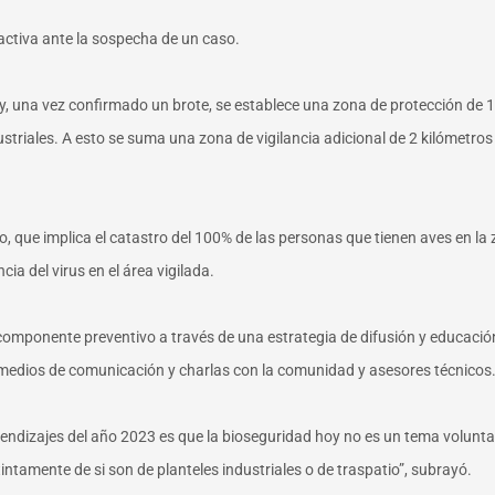
 activa ante la sospecha de un caso.
 y, una vez confirmado un brote, se establece una zona de protección de 
ustriales. A esto se suma una zona de vigilancia adicional de 2 kilómetros
, que implica el catastro del 100% de las personas que tienen aves en la z
ia del virus en el área vigilada.
l componente preventivo a través de una estrategia de difusión y educaci
medios de comunicación y charlas con la comunidad y asesores técnicos
prendizajes del año 2023 es que la bioseguridad hoy no es un tema volun
tintamente de si son de planteles industriales o de traspatio”, subrayó.