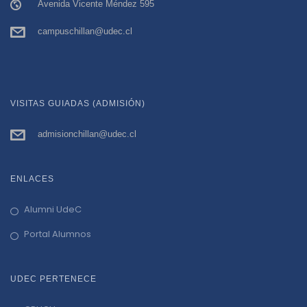
Avenida Vicente Méndez 595
campuschillan@udec.cl
VISITAS GUIADAS (ADMISIÓN)
admisionchillan@udec.cl
ENLACES
Alumni UdeC
Portal Alumnos
UDEC PERTENECE