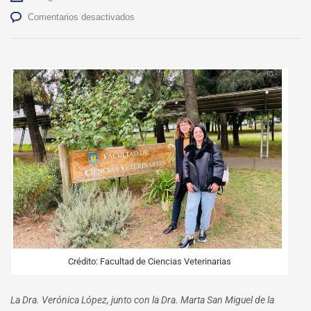
en
Comentarios desactivados
Medicina
Veterinaria
UdeC
promueve
la
innovación
educativa
en
Congreso
Internacional
Crédito: Facultad de Ciencias Veterinarias
La Dra. Verónica López, junto con la Dra. Marta San Miguel de la