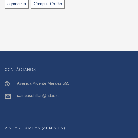
Tags
agronomia
Campus Chillán
CONTÁCTANOS
Avenida Vicente Méndez 595
campuschillan@udec.cl
VISITAS GUIADAS (ADMISIÓN)