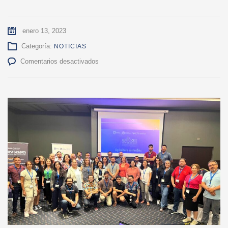
enero 13, 2023
Categoría:
NOTICIAS
en
Comentarios desactivados
Innovadoras
iniciativas
fueron
presentadas
en
el
III
Workshop
de
jóvenes
investigadores
de
Ciencias
Agronómicas