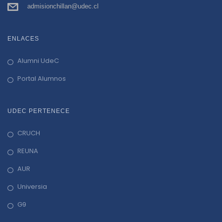
admisionchillan@udec.cl
ENLACES
Alumni UdeC
Portal Alumnos
UDEC PERTENECE
CRUCH
REUNA
AUR
Universia
G9