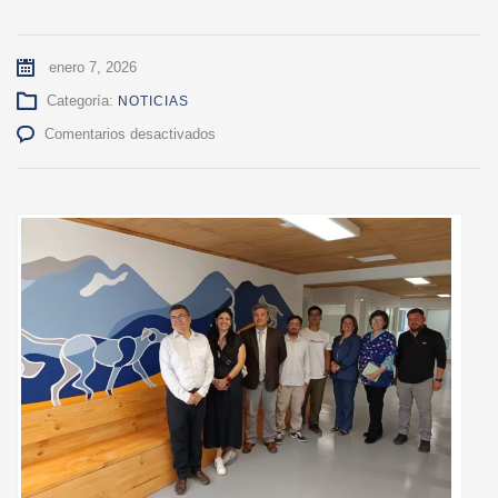
enero 7, 2026
Categoría:
NOTICIAS
en
Comentarios desactivados
Hospital
Clínico
Veterinario
de
UdeC
Campus
Chillán
reabrirá
sus
puertas
con
infraestructura
de
primer
nivel