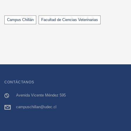
Tags
Campus Chillán
Facultad de Ciencias Veterinarias
CONTÁCTANOS
Avenida Vicente Méndez 595
campuschillan@udec.cl