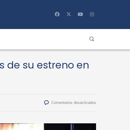
as de su estreno en
en
Comentarios desactivados
Gala
Lírica
del
Chile