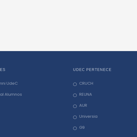
ES
UDEC PERTENECE
mni UdeC
CRUCH
tal Alumnos
REUNA
AUR
Universia
G9