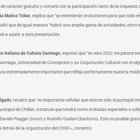
á de carácter gratuito y contará con la participación tanto de la orquest
dia Muñoz Tobar
, explica que “se extenderán invitaciones para que todo el
saltó que de igual manera “habrá una amplia gama de actividades, entre e
le a asistir a esta presentación.
uto Italiano de Cultura Santiago
, expresó que “en este 2022 me parece e
e Santiago, Universidad de Concepción y su Corporación Cultural con el ob
ianza extremadamente importante que refleja perfectamente nuestra misión:
elgado
, recalcó que “es importante señalar que este es sólo el puntapié ini
nicipal de Chillán, instancia que tendrá como invitadas especiales a solist
Davide Piaggio (tenor) y Rodolfo Giuliani (barítono). Esto es posible grac
stá detrás de la organización del CHOF», comentó.