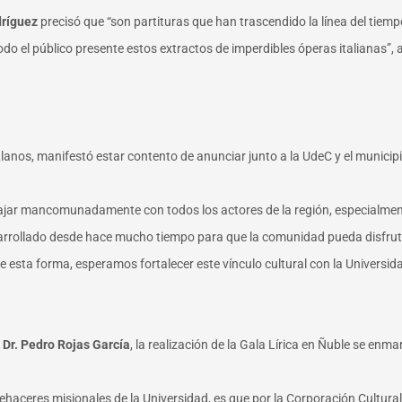
dríguez
precisó que “son partituras que han trascendido la línea del tiem
 el público presente estos extractos de imperdibles óperas italianas”, ag
anos, manifestó estar contento de anunciar junto a la UdeC y el municipi
bajar mancomunadamente con todos los actores de la región, especialmente
sarrollado desde hace mucho tiempo para que la comunidad pueda disfruta
De esta forma, esperamos fortalecer este vínculo cultural con la Universid
 Dr. Pedro Rojas García
, la realización de la Gala Lírica en Ñuble se enma
quehaceres misionales de la Universidad, es que por la Corporación Cultur