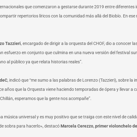
 internacionales que comenzaron a gestarse durante 2019 entre diferentes in
partir repertorios líricos con la comunidad más allá del Biobío. En ese
zo Tazzieri
, encargado de dirigir a la orquesta del CHOF, dio a conocer l
gran esfuerzo en conjunto que culmina en una nueva versión del festival 
no al público ya que relata historias reales”.
UdeC
, indicó que “me sumo a las palabras de Lorenzo (Tazzieri), sobre la 
e años que la Orquesta viene haciendo temporadas de ópera y llevar a c
 a Chillán, esperamos que la gente nos acompañe”.
na música universal y es muy positivo que se traiga con este nivel de cal
ne de sobra para hacerlo», destacó
Marcela Cerezzo, primer violonchelo de