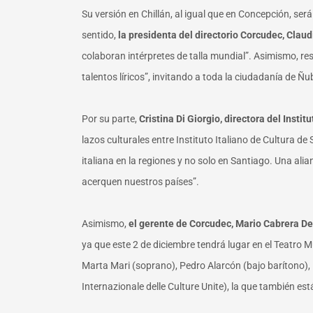
Su versión en Chillán, al igual que en Concepción, ser
sentido,
la presidenta del directorio Corcudec, Clau
colaboran intérpretes de talla mundial”. Asimismo, re
talentos líricos”, invitando a toda la ciudadanía de Ñub
Por su parte,
Cristina Di Giorgio, directora del Instit
lazos culturales entre Instituto Italiano de Cultura d
italiana en la regiones y no solo en Santiago. Una al
acerquen nuestros países”.
Asimismo,
el gerente de Corcudec, Mario Cabrera D
ya que este 2 de diciembre tendrá lugar en el Teatro Mu
Marta Mari (soprano), Pedro Alarcón (bajo barítono), 
Internazionale delle Culture Unite), la que también e