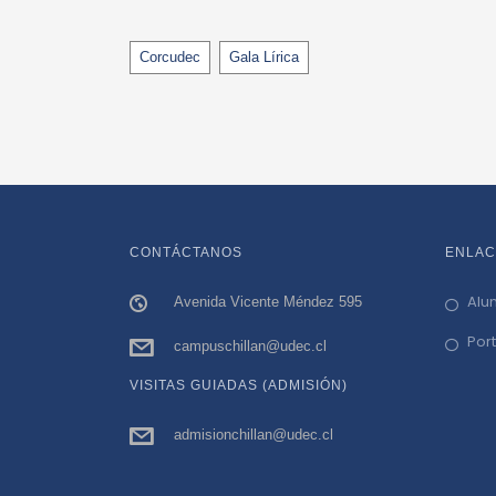
Tags
Corcudec
Gala Lírica
CONTÁCTANOS
ENLAC
Alu
Avenida Vicente Méndez 595
Por
campuschillan@udec.cl
VISITAS GUIADAS (ADMISIÓN)
admisionchillan@udec.cl