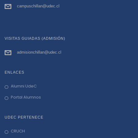
campuschillan@udec.cl
VISITAS GUIADAS (ADMISIÓN)
admisionchillan@udec.cl
ENLACES
Alumni UdeC
Portal Alumnos
UDEC PERTENECE
CRUCH