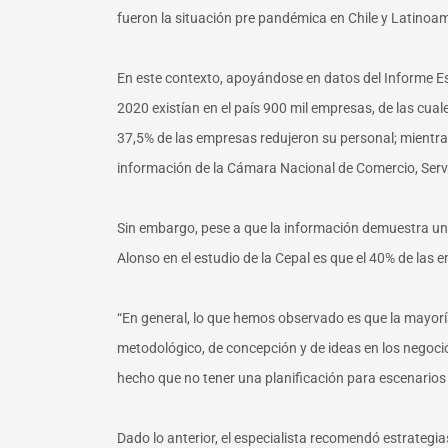
fueron la situación pre pandémica en Chile y Latinoamér
En este contexto, apoyándose en datos del Informe Esp
2020 existían en el país 900 mil empresas, de las cua
37,5% de las empresas redujeron su personal; mientra
información de la Cámara Nacional de Comercio, Servi
Sin embargo, pese a que la información demuestra un e
Alonso en el estudio de la Cepal es que el 40% de las
“En general, lo que hemos observado es que la mayorí
metodológico, de concepción y de ideas en los negocio
hecho que no tener una planificación para escenarios d
Dado lo anterior, el especialista recomendó estrateg