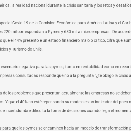
ica, la realidad nacional durante la crisis sanitaria y los retos y desafío
ecial Covid-19 de la Comisión Económica para América Latina y el Caribe
les 220 mil correspondían a Pymes y 680 mil a microempresas. De acuerdo 
s que el 44% presentó e un estado financiero malo o crítico, cifra que a
cios y Turismo de Chile.
scenario negativo para las pymes, tanto en rentabilidad como en recortes
 empresas consultadas responde que no a la pregunta “¿te obligó la crisis
a de los problemas que presentan actualmente las empresas no se deben a
s. Y que el 40% no esté repensando su modelo es un indicador del poco ni
e incertidumbre dificulta la toma de decisiones cuando llega el momento”,
ias para que las pymes se encaminen hacia un modelo de transformación p