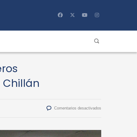
eros
Chillán
en
Comentarios desactivados
Exitosa
V
Jornada
de