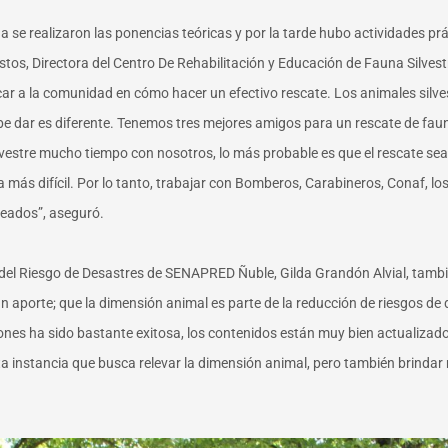
a se realizaron las ponencias teóricas y por la tarde hubo actividades pr
stos,
Directora del Centro De Rehabilitación y Educación de Fauna Silve
ucar a la comunidad en cómo hacer un efectivo rescate. Los animales silve
ebe dar es diferente. Tenemos tres mejores amigos para un rescate de fauna
vestre mucho tiempo con nosotros, lo más probable es que el rescate sea
ea más difícil. Por lo tanto, trabajar con Bomberos, Carabineros, Conaf, l
eados”, aseguró.
del Riesgo de Desastres de SENAPRED Ñuble, Gilda Grandón Alvial, tambié
 aporte; que la dimensión animal es parte de la reducción de riesgos de d
ones ha sido bastante exitosa, los contenidos están muy bien actualizados, 
a instancia que busca relevar la dimensión animal, pero también brindar