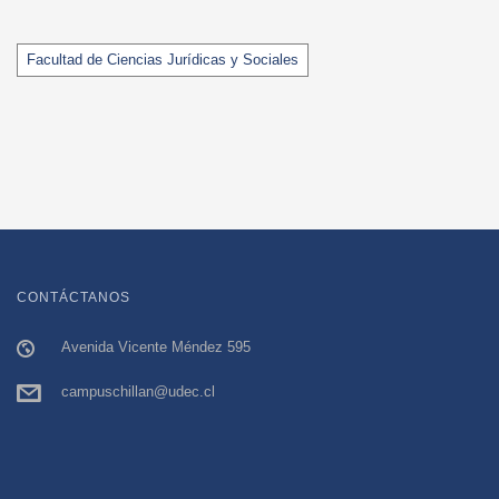
Tags
Facultad de Ciencias Jurídicas y Sociales
CONTÁCTANOS
Avenida Vicente Méndez 595
campuschillan@udec.cl