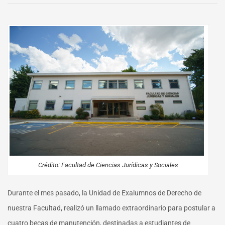
Derecho
UdeC
Chillán
entregan
4
becas
de
manutención
Crédito: Facultad de Ciencias Jurídicas y Sociales
Durante el mes pasado, la Unidad de Exalumnos de Derecho de
nuestra Facultad, realizó un llamado extraordinario para postular a
cuatro becas de manutención, destinadas a estudiantes de