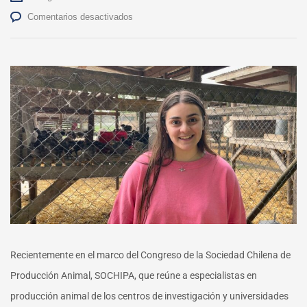
en
Comentarios desactivados
Estudiantes
de
Veterinaria
UdeC
ganan
en
concurso
“Tu
tesis
en
3
minutos”
Recientemente en el marco del Congreso de la Sociedad Chilena de
Producción Animal, SOCHIPA, que reúne a especialistas en
producción animal de los centros de investigación y universidades