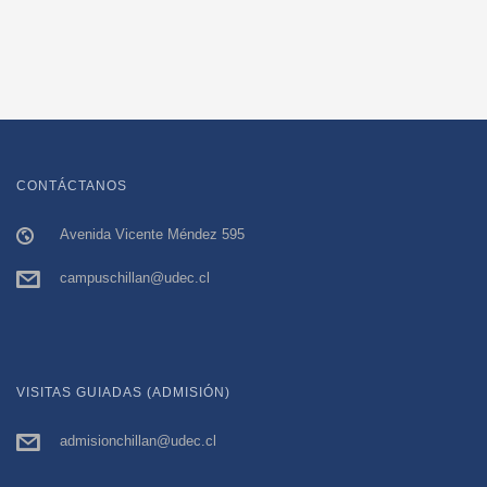
CONTÁCTANOS
Avenida Vicente Méndez 595
campuschillan@udec.cl
VISITAS GUIADAS (ADMISIÓN)
admisionchillan@udec.cl