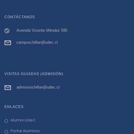
CONTÁCTANOS
Avenida Vicente Méndez 595
campuschillan@udec.cl
VISITAS GUIADAS (ADMISIÓN)
admisionchillan@udec.cl
ENLACES
Alumni UdeC
Portal Alumnos