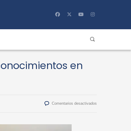
conocimientos en
en
Comentarios desactivados
Estudiantes
de
Ingeniería
Comercial