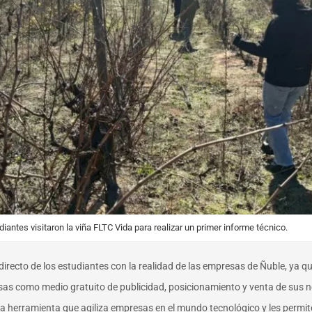
iantes visitaron la viña FLTC Vida para realizar un primer informe técnico.
directo de los estudiantes con la realidad de las empresas de Ñuble, ya qu
esas como medio gratuito de publicidad, posicionamiento y venta de sus n
na herramienta que agiliza empresas en el mundo tecnológico y les permit