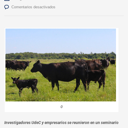
en
Comentarios desactivados
Especialistas
abordaron
ventajas
de
nuevas
técnicas
reproductivas
para
la
ganadería
0
Investigadores UdeC y empresarios se reunieron en un seminario