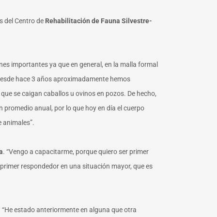
os del Centro de
Rehabilitación de Fauna Silvestre-
s importantes ya que en general, en la malla formal
o, desde hace 3 años aproximadamente hemos
ue se caigan caballos u ovinos en pozos. De hecho,
 promedio anual, por lo que hoy en día el cuerpo
e animales”.
a
. “Vengo a capacitarme, porque quiero ser primer
r primer respondedor en una situación mayor, que es
 “He estado anteriormente en alguna que otra