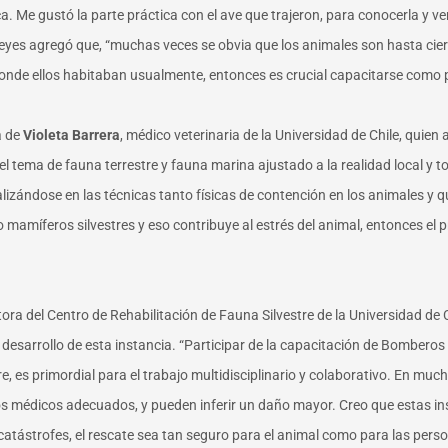
ca. Me gustó la parte práctica con el ave que trajeron, para conocerla y 
a Reyes agregó que, “muchas veces se obvia que los animales son hasta ci
de ellos habitaban usualmente, entonces es crucial capacitarse como 
a de
Violeta Barrera
, médico veterinaria de la Universidad de Chile, quien
l tema de fauna terrestre y fauna marina ajustado a la realidad local y t
izándose en las técnicas tanto físicas de contención en los animales y
o mamíferos silvestres y eso contribuye al estrés del animal, entonces el 
tora del Centro de Rehabilitación de Fauna Silvestre de la Universidad de C
l desarrollo de esta instancia. “Participar de la capacitación de Bombero
, es primordial para el trabajo multidisciplinario y colaborativo. En muc
s médicos adecuados, y pueden inferir un daño mayor. Creo que estas in
 catástrofes, el rescate sea tan seguro para el animal como para las pers