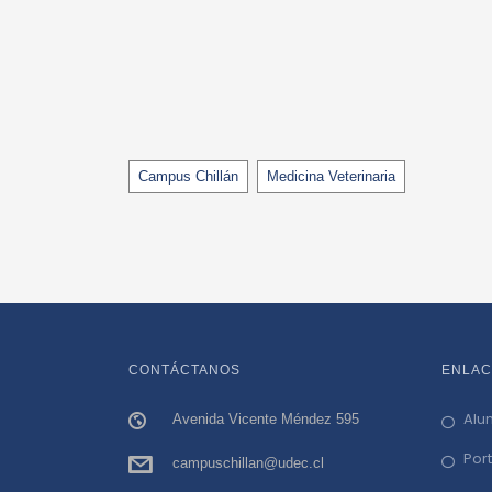
Tags
Campus Chillán
Medicina Veterinaria
CONTÁCTANOS
ENLAC
Alu
Avenida Vicente Méndez 595
Por
campuschillan@udec.cl