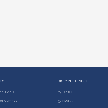
ES
UDEC PERTENECE
mni UdeC
CRUCH
tal Alumnos
REUNA