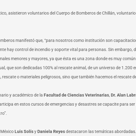
tico, asistieron voluntarios del Cuerpo de Bomberos de Chillán, voluntari
beros manifestó que, “para nosotros como institución son capacitacione
nte hay control de incendio y soporte vital para personas. Sin embarg
males menores y mayores, ya que ésta es una zona donde es muy común q
al, que son dedicadas 100% al rescate animal, de un universo de 1.200 en
 rescate o materiales peligrosos, sino que también hacemos el rescate d
inario y académico de la
Facultad de Ciencias Veterinarias
,
Dr. Alan Labr
articipa en estos cursos de emergencias y desastres se capacite para se
ro”.
e México
Luis Solís
y
Daniela Reyes
destacaron las temáticas abordadas.