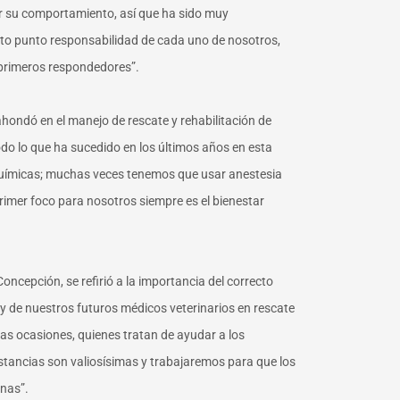
ver su comportamiento, así que ha sido muy
erto punto responsabilidad de cada uno de nosotros,
primeros respondedores”.
 ahondó en el manejo de rescate y rehabilitación de
odo lo que ha sucedido en los últimos años en esta
 químicas; muchas veces tenemos que usar anestesia
primer foco para nosotros siempre es el bienestar
oncepción, se refirió a la importancia del correcto
s y de nuestros futuros médicos veterinarios en rescate
has ocasiones, quienes tratan de ayudar a los
stancias son valiosísimas y trabajaremos para que los
onas”.