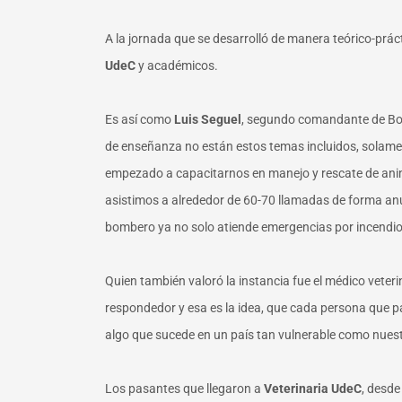
A la jornada que se desarrolló de manera teórico-prác
UdeC
y académicos.
Es así como
Luis Seguel
, segundo comandante de Bom
de enseñanza no están estos temas incluidos, solame
empezado a capacitarnos en manejo y rescate de ani
asistimos a alrededor de 60-70 llamadas de forma anu
bombero ya no solo atiende emergencias por incendio,
Quien también valoró la instancia fue el médico veter
respondedor y esa es la idea, que cada persona que p
algo que sucede en un país tan vulnerable como nuest
Los pasantes que llegaron a
Veterinaria UdeC
, desd