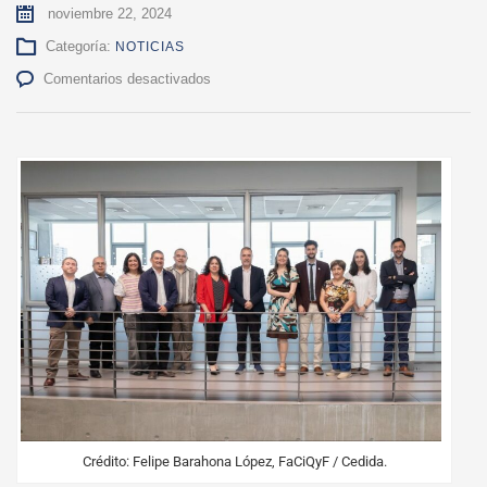
noviembre 22, 2024
Categoría:
NOTICIAS
en
Comentarios desactivados
Diez
universidades
coordinan
acciones
para
visibilizar
la
carrera
de
Ingeniería
en
Alimentos
Crédito: Felipe Barahona López, FaCiQyF / Cedida.