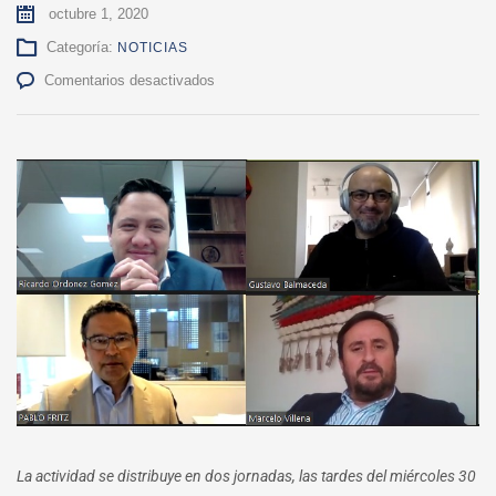
octubre 1, 2020
Categoría:
NOTICIAS
en
Comentarios desactivados
Derecho
UdeC
Chillán
reúne
a
connotados
exponentes
en
su
segundo
seminario
penal
La actividad se distribuye en dos jornadas, las tardes del miércoles 30