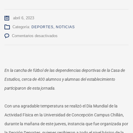
abril 6, 2023
Categoría:
DEPORTES
,
NOTICIAS
en
Comentarios desactivados
Sección
Deportes
del
Campus
Chillán
En la cancha de fútbol de las dependencias deportivas de la Casa de
celebró
Día
Estudios, cerca de 400 alumnos y alumnas del establecimiento
Mundial
participaron de esta jornada.
de
la
Actividad
Con una agradable temperatura se realizó el Día Mundial de la
Física
con
Actividad Física en la Universidad de Concepción Campus Chillán,
visita
durante la mañana de este jueves, instancia que fue organizada por
de
Escuela
la Sección Deportes, quienes recibieron a todo el nivel básico de la