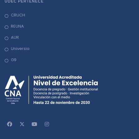
UDEC PERTENECE
CRUCH
REUNA
AUR
Universia
G9