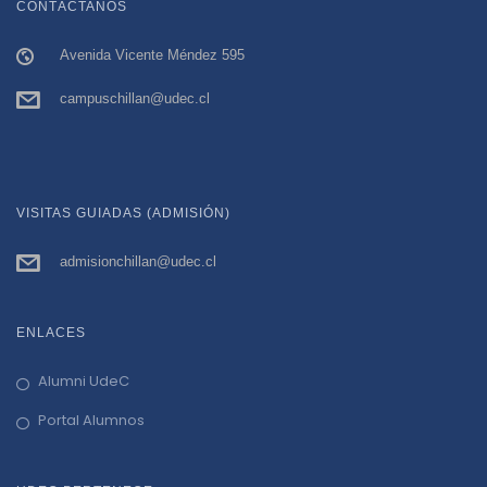
CONTÁCTANOS
Avenida Vicente Méndez 595
campuschillan@udec.cl
VISITAS GUIADAS (ADMISIÓN)
admisionchillan@udec.cl
ENLACES
Alumni UdeC
Portal Alumnos