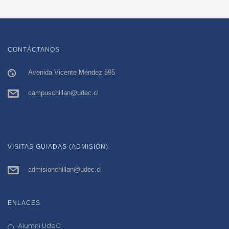
CONTÁCTANOS
Avenida Vicente Méndez 595
campuschillan@udec.cl
VISITAS GUIADAS (ADMISIÓN)
admisionchillan@udec.cl
ENLACES
Alumni UdeC