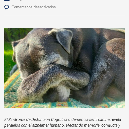
en
Comentarios desactivados
Demencia
senil
canina:
Cuando
la
memoria
de
tu
mascota
empieza
a
desvanecerse
El Síndrome de Disfunción Cognitiva o demencia senil canina revela
paralelos con el alzhéimer humano, afectando memoria, conducta y