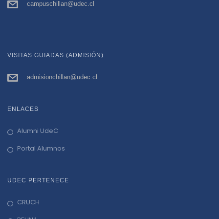
campuschillan@udec.cl
VISITAS GUIADAS (ADMISIÓN)
admisionchillan@udec.cl
ENLACES
Alumni UdeC
Portal Alumnos
UDEC PERTENECE
CRUCH