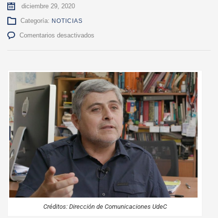
diciembre 29, 2020
Categoría:
NOTICIAS
en
Comentarios desactivados
Colegas
y
amigos
destacan
legado
del
académico
de
Cs.
Veterinarias
Daniel
González
Créditos: Dirección de Comunicaciones UdeC