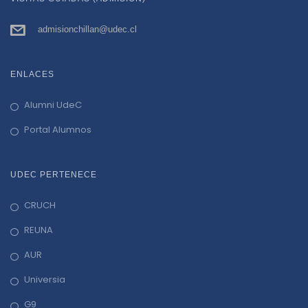
admisionchillan@udec.cl
ENLACES
Alumni UdeC
Portal Alumnos
UDEC PERTENECE
CRUCH
REUNA
AUR
Universia
G9