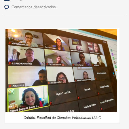
en
Comentarios desactivados
Ciencias
Veterinarias
realiza
primera
jornada
virtual
de
Educación
en
Ciencias
Clínicas
Crédito: Facultad de Ciencias Veterinarias UdeC