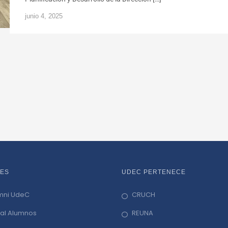
junio 4, 2025
ES
UDEC PERTENECE
mni UdeC
CRUCH
tal Alumnos
REUNA